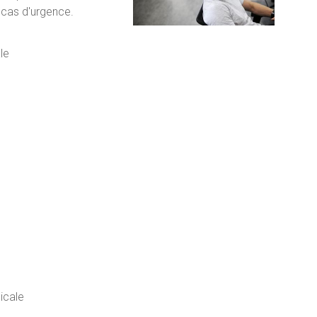
 cas d'urgence.
le
icale