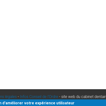
ns légales
-
Infos Conseil de l'Ordre
- site web du cabinet dentai
urgence dentaire Strasbourg
-
dentiste paris
in d'améliorer votre expérience utilisateur