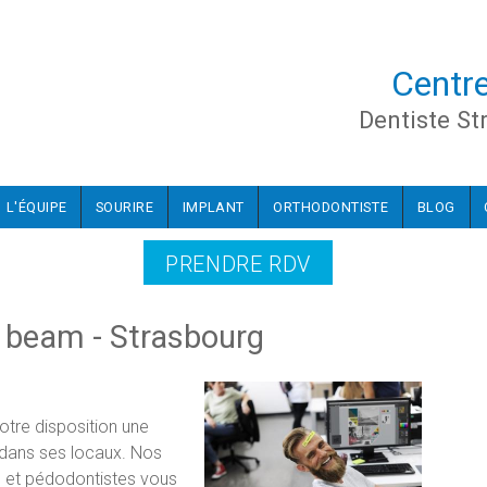
Centre
Dentiste St
L'ÉQUIPE
SOURIRE
IMPLANT
ORTHODONTISTE
BLOG
PRENDRE RDV
e beam - Strasbourg
tre disposition une
 dans ses locaux. Nos
s et pédodontistes vous