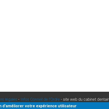
ns légales
-
Infos Conseil de l'Ordre
- site web du cabinet dentai
urgence dentaire Strasbourg
-
dentiste paris
in d'améliorer votre expérience utilisateur